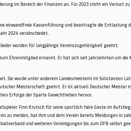
dierung im Bereich der Finanzen an. Für 2023 steht ein Verlust zu
ine einwandfreie Kassenführung und beantragte die Entlastung d
Jahr 2024 verabschiedet.
ieder wurden für langjährige Vereinszugehörigkeit geehrt.
 zum Ehrenmitglied ernannt. Er hat sich seit Jahrzehnten um die
hnet. Sie wurde unter anderem Landesmeisterin im Solotanzen Lat
eutscher Meisterschaft geehrt. Er ist aktuell Deutscher Meister 
hen Erfolge der Sparte Gewichtheben hervor.
pieler Finn Krutsch für seine sportlich faire Geste im Aufstieg
terin zu melden, hat ihm und dem Verein bereits Meldungen in za
ballverband und weiteren Vereinigungen bis zum DFB selbst ge