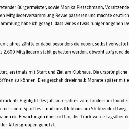
retender Bürgermeister, sowie Monika Pietschmann, Vorsitzende
tzten Mitgliederversammlung Revue passieren und machte deutlich
rsammlung habe ich gesagt, dass wir es etwas ruhiger angehen l
umsjahres zählte er dabei besonders die neuen, selbst verwalt
ls 2.600 Mitgliedern stabil gehalten werden, obwohl aufgrund d
ltet, erstmals mit Start und Ziel am Klubhaus. Die ursprüngliche
ffnen zu können. Dies geschah dreieinhalb Monate später mit 
rack als Highlight des Jubiläumsjahres vom Landessportbund zu
 mit einem Sportfest rund ums Klubhaus am Stubbendorffweg. 
aben die Erwartungen übertroffen, der Track wurde tagsüber d
ller Altersgruppen genutzt.