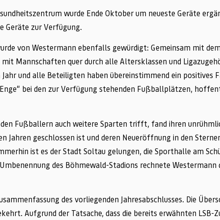
esundheitszentrum wurde Ende Oktober um neueste Geräte ergä
e Geräte zur Verfügung.
 wurde von Westermann ebenfalls gewürdigt: Gemeinsam mit dem 
, mit Mannschaften quer durch alle Altersklassen und Ligazugehö
ahr und alle Beteiligten haben übereinstimmend ein positives F
Enge“ bei den zur Verfügung stehenden Fußballplätzen, hoffentli
n den Fußballern auch weitere Sparten trifft, fand ihren unrühm
igen Jahren geschlossen ist und deren Neueröffnung in den Sternen
. Immerhin ist es der Stadt Soltau gelungen, die Sporthalle am S
nd Umbenennung des Böhmewald-Stadions rechnete Westermann d
Zusammenfassung des vorliegenden Jahresabschlusses. Die Übersc
ekehrt. Aufgrund der Tatsache, dass die bereits erwähnten LSB-Z