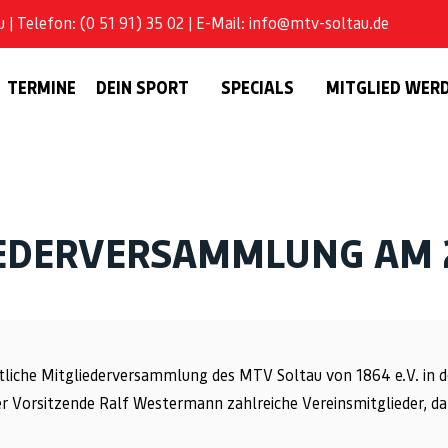
| Telefon: (0 51 91) 35 02 | E-Mail: info@mtv-soltau.de
TERMINE
DEIN SPORT
SPECIALS
MITGLIED WER
IEDERVERSAMMLUNG AM 2
ntliche Mitgliederversammlung des MTV Soltau von 1864 e.V. in 
 Vorsitzende Ralf Westermann zahlreiche Vereinsmitglieder, da