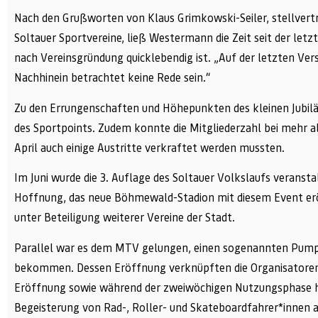
Nach den Grußworten von Klaus Grimkowski-Seiler, stellvert
Soltauer Sportvereine, ließ Westermann die Zeit seit der le
nach Vereinsgründung quicklebendig ist. „Auf der letzten Ve
Nachhinein betrachtet keine Rede sein.“
Zu den Errungenschaften und Höhepunkten des kleinen Jubilä
des Sportpoints. Zudem konnte die Mitgliederzahl bei mehr a
April auch einige Austritte verkraftet werden mussten.
Im Juni wurde die 3. Auflage des Soltauer Volkslaufs veransta
Hoffnung, das neue Böhmewald-Stadion mit diesem Event erö
unter Beteiligung weiterer Vereine der Stadt.
Parallel war es dem MTV gelungen, einen sogenannten Pumpt
bekommen. Dessen Eröffnung verknüpften die Organisatoren
Eröffnung sowie während der zweiwöchigen Nutzungsphase h
Begeisterung von Rad-, Roller- und Skateboardfahrer*innen a