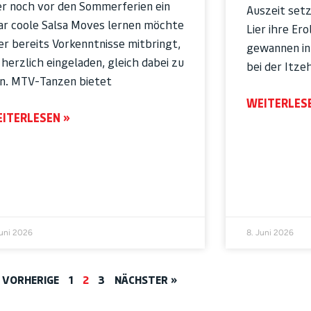
r noch vor den Sommerferien ein
Auszeit set
ar coole Salsa Moves lernen möchte
Lier ihre Er
er bereits Vorkenntnisse mitbringt,
gewannen in 
t herzlich eingeladen, gleich dabei zu
bei der Itz
in. MTV-Tanzen bietet
WEITERLES
ITERLESEN »
Juni 2026
8. Juni 2026
 VORHERIGE
1
2
3
NÄCHSTER »