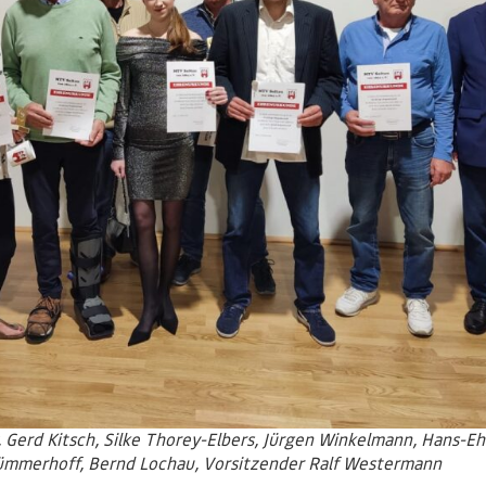
, Gerd Kitsch, Silke Thorey-Elbers, Jürgen Winkelmann, Hans-Ehr
ümmerhoff, Bernd Lochau, Vorsitzender Ralf Westermann