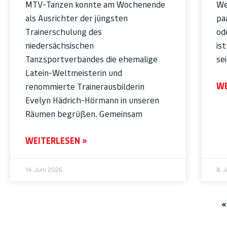
MTV-Tanzen konnte am Wochenende
We
als Ausrichter der jüngsten
pa
Trainerschulung des
od
niedersächsischen
is
Tanzsportverbandes die ehemalige
se
Latein-Weltmeisterin und
WE
renommierte Trainerausbilderin
Evelyn Hädrich-Hörmann in unseren
Räumen begrüßen. Gemeinsam
WEITERLESEN »
14. Juni 2026
8. 
«