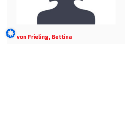
von Frieling, Bettina
Ansprechpartnerin
05191 - 18271
gvfriel@freenet.de