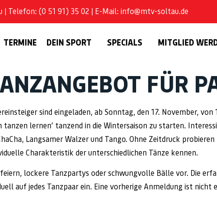
| Telefon: (0 51 91) 35 02 | E-Mail: info@mtv-soltau.de
TERMINE
DEIN SPORT
SPECIALS
MITGLIED WER
TANZANGEBOT FÜR P
einsteiger sind eingeladen, ab Sonntag, den 17. November, von 
tanzen lernen‘ tanzend in die Wintersaison zu starten. Interess
 ChaCha, Langsamer Walzer und Tango. Ohne Zeitdruck probieren
ividuelle Charakteristik der unterschiedlichen Tänze kennen.
feiern, lockere Tanzpartys oder schwungvolle Bälle vor. Die er
uell auf jedes Tanzpaar ein. Eine vorherige Anmeldung ist nicht 