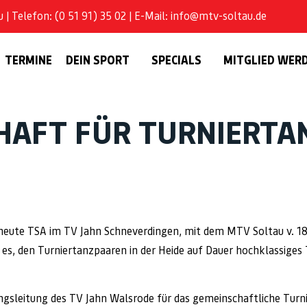
| Telefon: (0 51 91) 35 02 | E-Mail: info@mtv-soltau.de
TERMINE
DEIN SPORT
SPECIALS
MITGLIED WER
HAFT FÜR TURNIERTA
 heute TSA im TV Jahn Schneverdingen, mit dem MTV Soltau v. 1
r es, den Turniertanzpaaren in der Heide auf Dauer hochklassiges 
lungsleitung des TV Jahn Walsrode für das gemeinschaftliche Turni