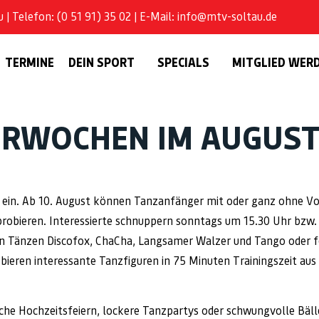
| Telefon: (0 51 91) 35 02 | E-Mail: info@mtv-soltau.de
TERMINE
DEIN SPORT
SPECIALS
MITGLIED WER
ERWOCHEN IM AUGUS
ein. Ab 10. August können Tanzanfänger mit oder ganz ohne Vo
robieren. Interessierte schnuppern sonntags um 15.30 Uhr bzw
den Tänzen Discofox, ChaCha, Langsamer Walzer und Tango oder f
eren interessante Tanzfiguren in 75 Minuten Trainingszeit aus u
he Hochzeitsfeiern, lockere Tanzpartys oder schwungvolle Bälle 