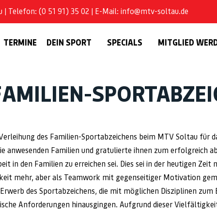
| Telefon: (0 51 91) 35 02 | E-Mail: info@mtv-soltau.de
TERMINE
DEIN SPORT
SPECIALS
MITGLIED WER
FAMILIEN-SPORTABZE
 Verleihung des Familien-Sportabzeichens beim MTV Soltau für d
ie anwesenden Familien und gratulierte ihnen zum erfolgreich a
eit in den Familien zu erreichen sei. Dies sei in der heutigen Zei
hkeit mehr, aber als Teamwork mit gegenseitiger Motivation ge
 Erwerb des Sportabzeichens, die mit möglichen Disziplinen zum
ische Anforderungen hinausgingen. Aufgrund dieser Vielfältigkeit 