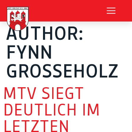
AUTHOR:
FYNN
GROSSEHOLZ
MTV SIEGT
DEUTLICH IM
LETZTEN