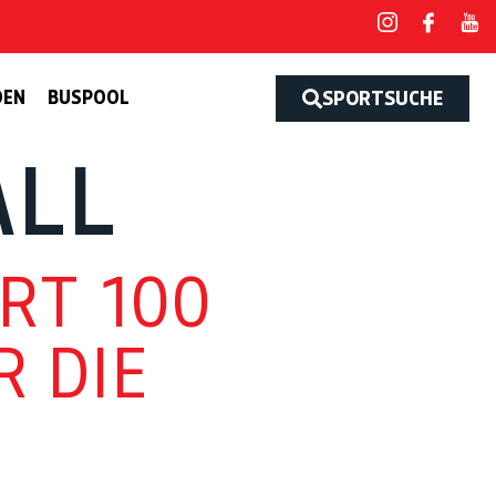
DEN
BUSPOOL
SPORTSUCHE
LL
RT 100
R DIE