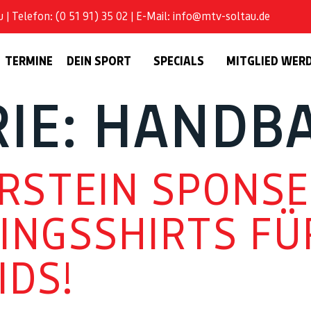
| Telefon: (0 51 91) 35 02 | E-Mail: info@mtv-soltau.de
TERMINE
DEIN SPORT
SPECIALS
MITGLIED WER
IE:
HANDBA
RSTEIN SPONSE
INGSSHIRTS FÜ
IDS!