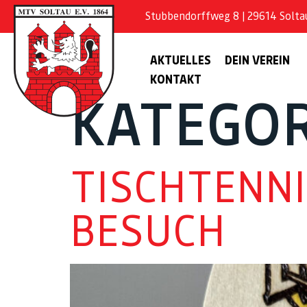
Stubbendorffweg 8 | 29614 Soltau 
AKTUELLES
DEIN VEREIN
KONTAKT
KATEGOR
TISCHTENNI
BESUCH