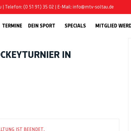
| Telefon: (0 51 91) 35 02 | E-Mail: info@mtv-soltau.de
TERMINE
DEIN SPORT
SPECIALS
MITGLIED WER
CKEYTURNIER IN
LTUNG IST BEENDET.