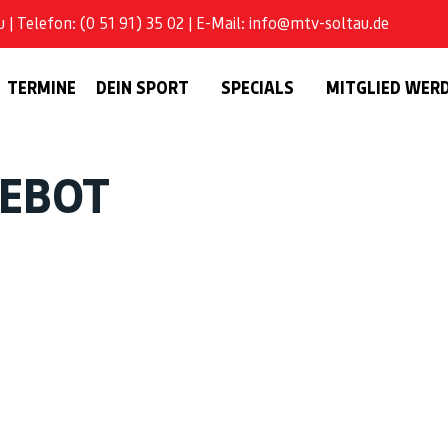
| Telefon: (0 51 91) 35 02 | E-Mail: info@mtv-soltau.de
TERMINE
DEIN SPORT
SPECIALS
MITGLIED WER
GEBOT