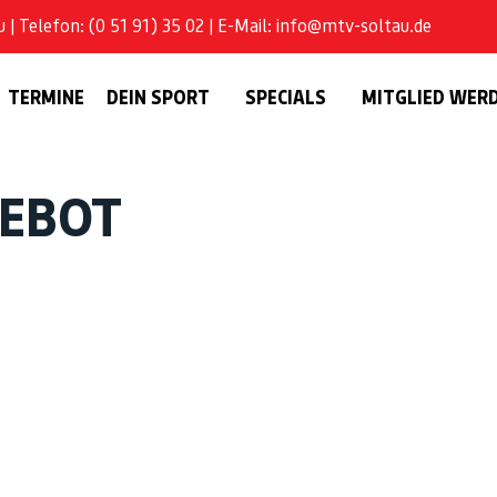
| Telefon: (0 51 91) 35 02 | E-Mail: info@mtv-soltau.de
TERMINE
DEIN SPORT
SPECIALS
MITGLIED WER
GEBOT