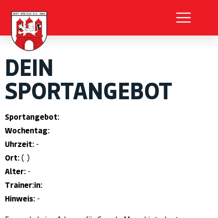
DEIN
SPORTANGEBOT
Sportangebot:
Wochentag:
Uhrzeit:
-
Ort:
( )
Alter:
-
Trainer:in:
Hinweis:
-