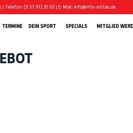
| Telefon: (0 51 91) 35 02 | E-Mail: info@mtv-soltau.de
TERMINE
DEIN SPORT
SPECIALS
MITGLIED WER
GEBOT