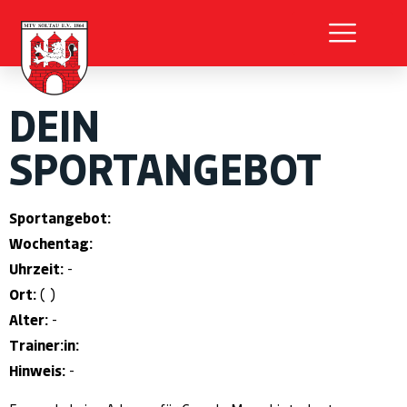
DEIN
SPORTANGEBOT
Sportangebot:
Wochentag:
Uhrzeit:
-
Ort:
( )
Alter:
-
Trainer:in:
Hinweis:
-