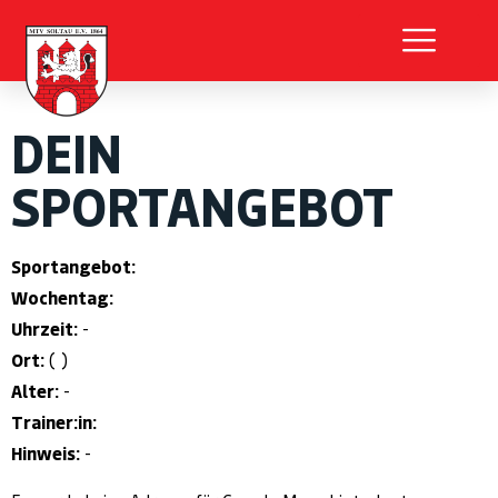
DEIN
SPORTANGEBOT
Sportangebot:
Wochentag:
Uhrzeit:
-
Ort:
( )
Alter:
-
Trainer:in:
Hinweis:
-