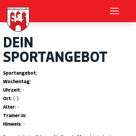
DEIN
SPORTANGEBOT
Sportangebot:
Wochentag:
Uhrzeit:
-
Ort:
( )
Alter:
-
Trainer:in:
Hinweis:
-