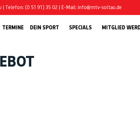
| Telefon: (0 51 91) 35 02 | E-Mail: info@mtv-soltau.de
TERMINE
DEIN SPORT
SPECIALS
MITGLIED WER
GEBOT