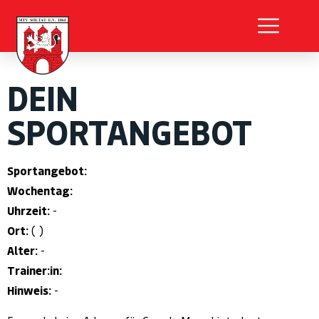
DEIN
SPORTANGEBOT
Sportangebot:
Wochentag:
Uhrzeit:
-
Ort:
( )
Alter:
-
Trainer:in:
Hinweis:
-