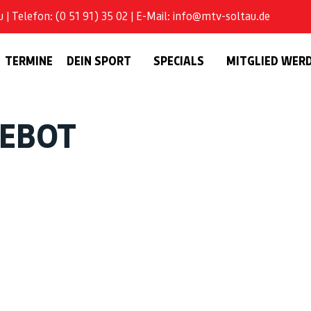
| Telefon: (0 51 91) 35 02 | E-Mail: info@mtv-soltau.de
TERMINE
DEIN SPORT
SPECIALS
MITGLIED WER
GEBOT