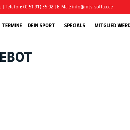
| Telefon: (0 51 91) 35 02 | E-Mail: info@mtv-soltau.de
TERMINE
DEIN SPORT
SPECIALS
MITGLIED WER
GEBOT