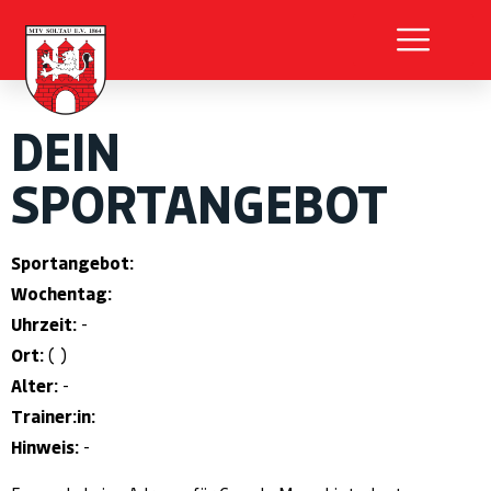
DEIN
SPORTANGEBOT
Sportangebot:
Wochentag:
Uhrzeit:
-
Ort:
( )
Alter:
-
Trainer:in:
Hinweis:
-