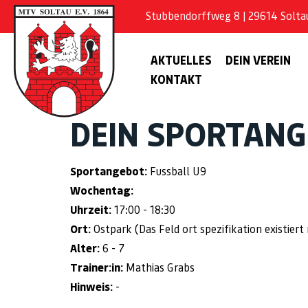
Stubbendorffweg 8 | 29614 Soltau 
AKTUELLES
DEIN VEREIN
KONTAKT
DEIN SPORTAN
Sportangebot:
Fussball U9
Wochentag:
Uhrzeit:
17:00 - 18:30
Ort:
Ostpark (Das Feld ort spezifikation existiert 
Alter:
6 - 7
Trainer:in:
Mathias Grabs
Hinweis:
-