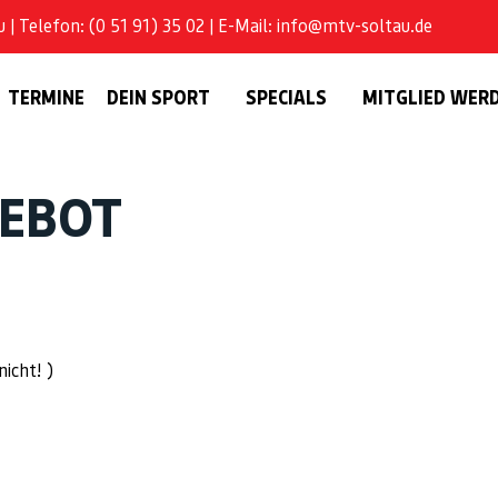
| Telefon: (0 51 91) 35 02 | E-Mail: info@mtv-soltau.de
TERMINE
DEIN SPORT
SPECIALS
MITGLIED WER
GEBOT
nicht! )