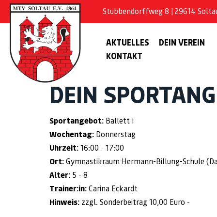
Stubbendorffweg 8 | 29614 Soltau 
AKTUELLES
DEIN VEREIN
KONTAKT
DEIN SPORTAN
Sportangebot:
Ballett I
Wochentag:
Donnerstag
Uhrzeit:
16:00 - 17:00
Ort:
Gymnastikraum Hermann-Billung-Schule (Das Fe
Alter:
5 - 8
Trainer:in:
Carina Eckardt
Hinweis:
zzgl. Sonderbeitrag 10,00 Euro -