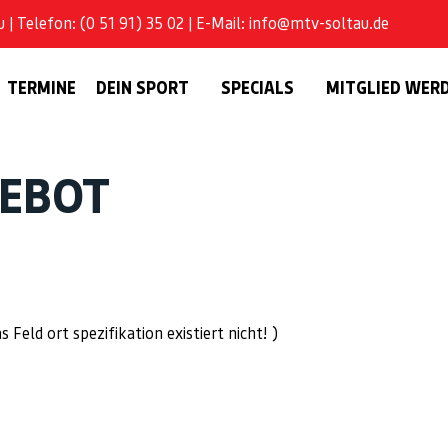
| Telefon: (0 51 91) 35 02 | E-Mail: info@mtv-soltau.de
TERMINE
DEIN SPORT
SPECIALS
MITGLIED WER
GEBOT
ld ort spezifikation existiert nicht! )