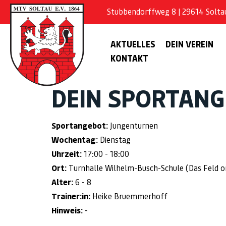
Stubbendorffweg 8 | 29614 Soltau 
AKTUELLES
DEIN VEREIN
KONTAKT
DEIN SPORTAN
Sportangebot:
Jungenturnen
Wochentag:
Dienstag
Uhrzeit:
17:00 - 18:00
Ort:
Turnhalle Wilhelm-Busch-Schule (Das Feld ort 
Alter:
6 - 8
Trainer:in:
Heike Bruemmerhoff
Hinweis:
-