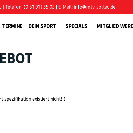
| Telefon: (0 51 91) 35 02 | E-Mail: info@mtv-soltau.de
TERMINE
DEIN SPORT
SPECIALS
MITGLIED WER
GEBOT
spezifikation existiert nicht! )