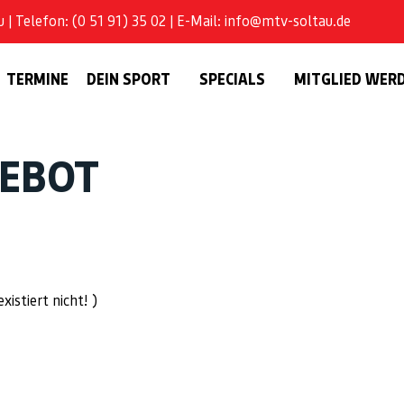
| Telefon: (0 51 91) 35 02 | E-Mail: info@mtv-soltau.de
TERMINE
DEIN SPORT
SPECIALS
MITGLIED WER
GEBOT
istiert nicht! )