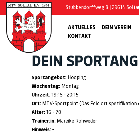
Stubbendorffweg 8 | 29614 Soltau 
AKTUELLES
DEIN VEREIN
KONTAKT
DEIN SPORTAN
Sportangebot:
Hooping
Wochentag:
Montag
Uhrzeit:
19:15 - 20:15
Ort:
MTV-Sportpoint (Das Feld ort spezifikation ex
Alter:
16 - 70
Trainer:in:
Mareike Rohweder
Hinweis:
-