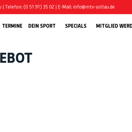
| Telefon: (0 51 91) 35 02 | E-Mail: info@mtv-soltau.de
TERMINE
DEIN SPORT
SPECIALS
MITGLIED WER
GEBOT