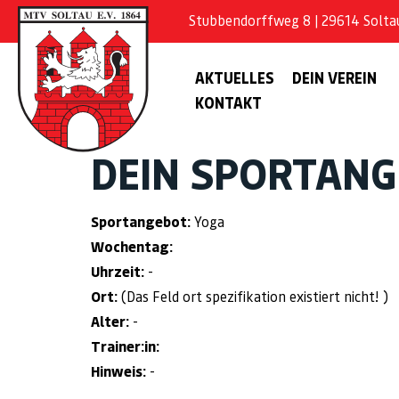
Stubbendorffweg 8 | 29614 Soltau 
AKTUELLES
DEIN VEREIN
KONTAKT
DEIN SPORTAN
Sportangebot:
Yoga
Wochentag:
Uhrzeit:
-
Ort:
(Das Feld ort spezifikation existiert nicht! )
Alter:
-
Trainer:in:
Hinweis:
-