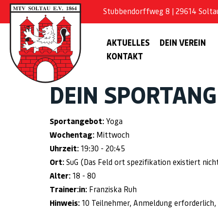
Stubbendorffweg 8 | 29614 Soltau 
AKTUELLES
DEIN VEREIN
KONTAKT
DEIN SPORTAN
Sportangebot:
Yoga
Wochentag:
Mittwoch
Uhrzeit:
19:30 - 20:45
Ort:
SuG (Das Feld ort spezifikation existiert nicht
Alter:
18 - 80
Trainer:in:
Franziska Ruh
Hinweis:
10 Teilnehmer, Anmeldung erforderlich, 