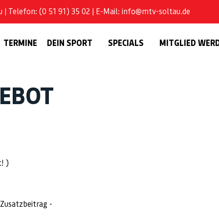
| Telefon: (0 51 91) 35 02 | E-Mail: info@mtv-soltau.de
TERMINE
DEIN SPORT
SPECIALS
MITGLIED WER
GEBOT
! )
Zusatzbeitrag -