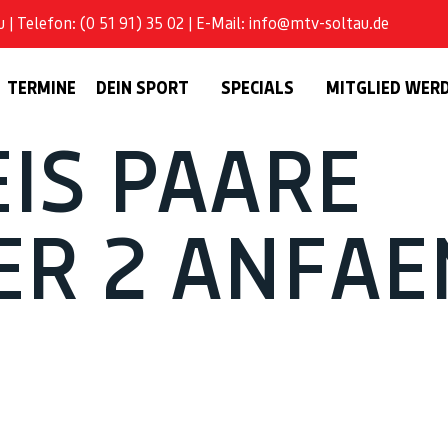
| Telefon: (0 51 91) 35 02 | E-Mail: info@mtv-soltau.de
TERMINE
DEIN SPORT
SPECIALS
MITGLIED WER
IS PAARE
R 2 ANFAE