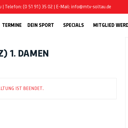
| Telefon: (0 51 91) 35 02 | E-Mail: info@mtv-soltau.de
TERMINE
DEIN SPORT
SPECIALS
MITGLIED WER
Z) 1. DAMEN
LTUNG IST BEENDET.