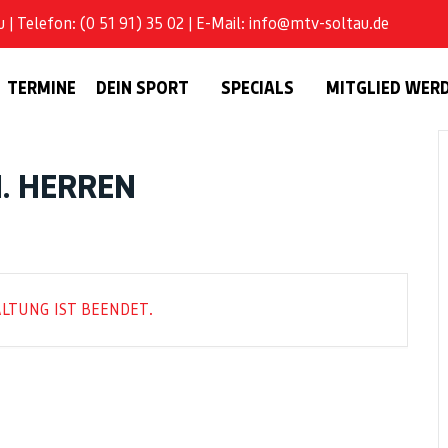
| Telefon: (0 51 91) 35 02 | E-Mail: info@mtv-soltau.de
TERMINE
DEIN SPORT
SPECIALS
MITGLIED WER
1. HERREN
LTUNG IST BEENDET.