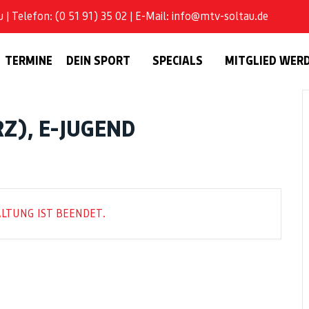
| Telefon: (0 51 91) 35 02 | E-Mail: info@mtv-soltau.de
TERMINE
DEIN SPORT
SPECIALS
MITGLIED WER
Z), E-JUGEND
LTUNG IST BEENDET.