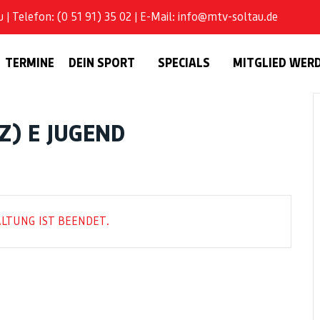
| Telefon: (0 51 91) 35 02 | E-Mail: info@mtv-soltau.de
TERMINE
DEIN SPORT
SPECIALS
MITGLIED WER
Z) E JUGEND
LTUNG IST BEENDET.