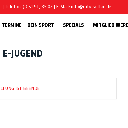
| Telefon: (0 51 91) 35 02 | E-Mail: info@mtv-soltau.de
TERMINE
DEIN SPORT
SPECIALS
MITGLIED WER
, E-JUGEND
LTUNG IST BEENDET.