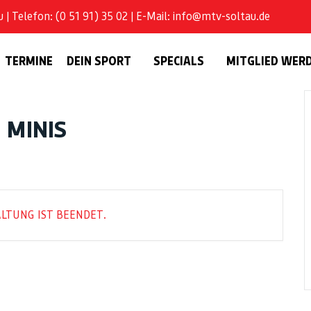
| Telefon: (0 51 91) 35 02 | E-Mail: info@mtv-soltau.de
TERMINE
DEIN SPORT
SPECIALS
MITGLIED WER
, MINIS
LTUNG IST BEENDET.