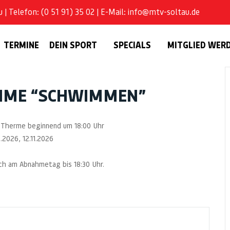
| Telefon: (0 51 91) 35 02 | E-Mail: info@mtv-soltau.de
TERMINE
DEIN SPORT
SPECIALS
MITGLIED WER
HME “SCHWIMMEN”
au Therme beginnend um 18:00 Uhr
.2026, 12.11.2026
och am Abnahmetag bis 18:30 Uhr.