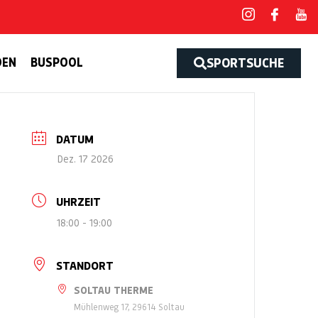
DEN
BUSPOOL
SPORTSUCHE
DATUM
Dez. 17 2026
UHRZEIT
18:00 - 19:00
STANDORT
SOLTAU THERME
Mühlenweg 17, 29614 Soltau