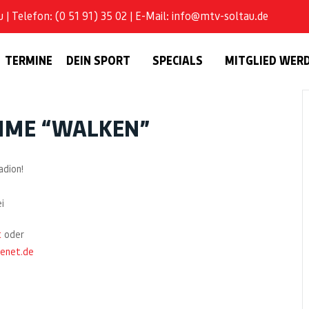
| Telefon: (0 51 91) 35 02 | E-Mail: info@mtv-soltau.de
TERMINE
DEIN SPORT
SPECIALS
MITGLIED WER
HME “WALKEN”
dion!
i
t
oder
eenet.de