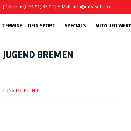
| Telefon: (0 51 91) 35 02 | E-Mail: info@mtv-soltau.de
TERMINE
DEIN SPORT
SPECIALS
MITGLIED WER
), JUGEND BREMEN
LTUNG IST BEENDET.