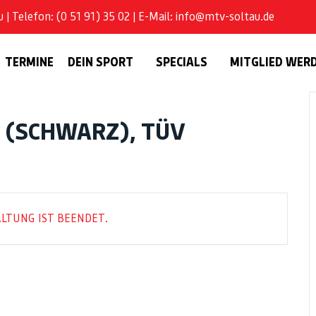
| Telefon: (0 51 91) 35 02 | E-Mail: info@mtv-soltau.de
TERMINE
DEIN SPORT
SPECIALS
MITGLIED WER
 (SCHWARZ), TÜV
LTUNG IST BEENDET.