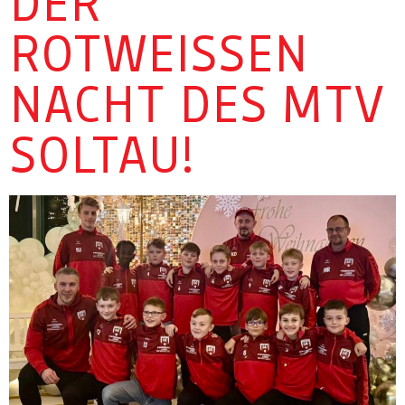
ER R
OTWEISSEN NA
CHT DES MTV SO
LTAU!